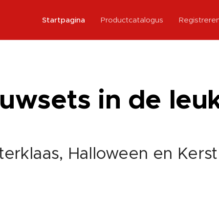
Startpagina
Productcatalogus
Registrere
wsets in de leuks
terklaas, Halloween en Kers