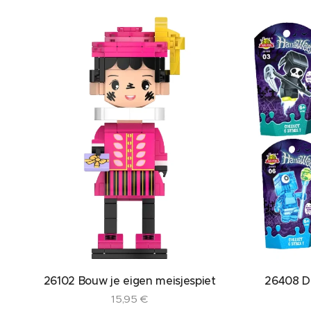
26102 Bouw je eigen meisjespiet
26408 Di
15,95
€