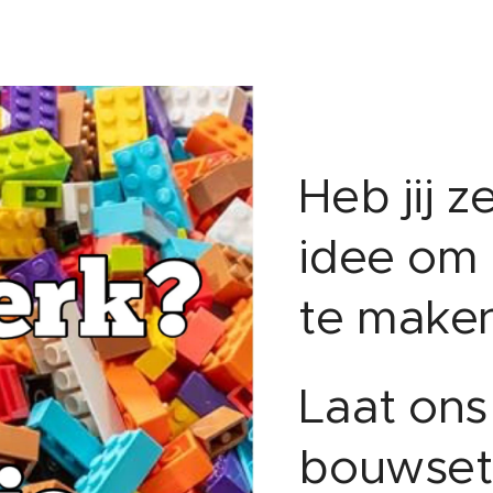
Heb jij z
idee om
te make
Laat ons
bouwset