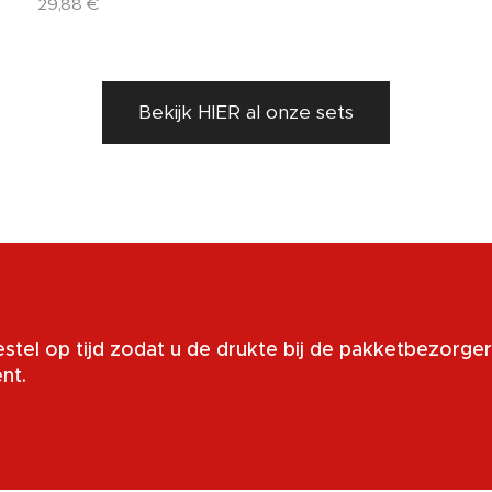
29,88
€
Bekijk HIER al onze sets
stel op tijd zodat u de drukte bij de pakketbezorge
ent.