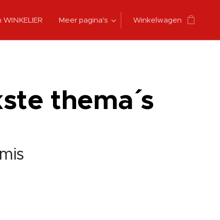
n WINKELIER
Meer pagina's
Winkelwagen
te thema´´ s
tmis