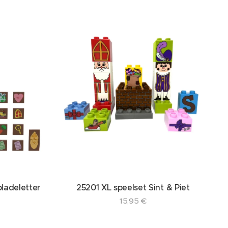
ladeletter
25201 XL speelset Sint & Piet
15,95
€