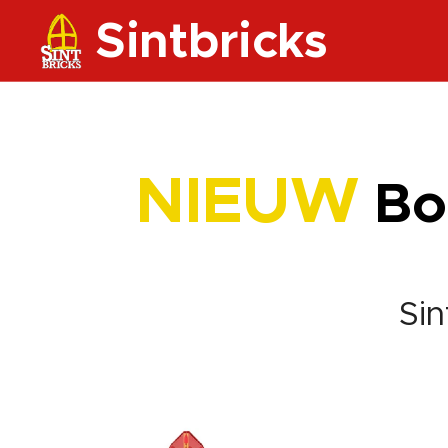
S
intbric
ks
NIEUW
Bou
Sin