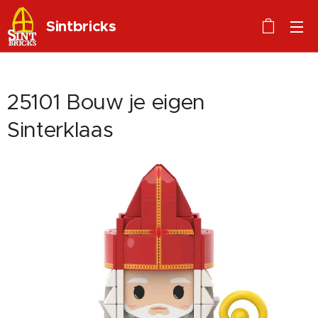
S
intbric
ks
25101 Bouw je eigen
Sinterklaas